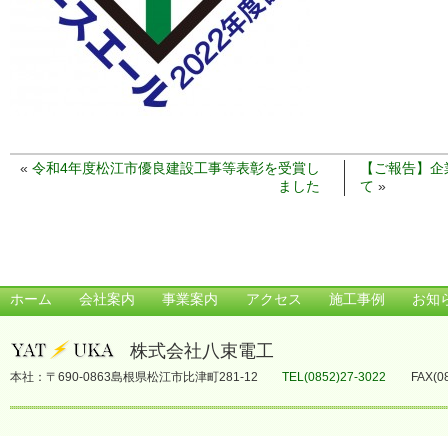
«
令和4年度松江市優良建設工事等表彰を受賞し
【ご報告】企
ました
て
»
ホーム
会社案内
事業案内
アクセス
施工事例
お知
株式会社八束電工
本社：〒690-0863島根県松江市比津町281-12
TEL(0852)27-3022
FAX(0